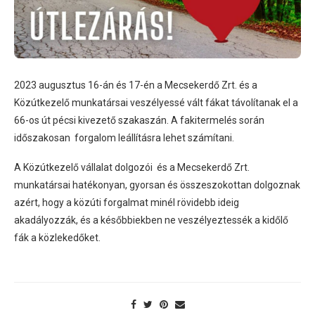
2023 augusztus 16-án és 17-én a Mecsekerdő Zrt. és a
Közútkezelő munkatársai veszélyessé vált fákat távolítanak el a
66-os út pécsi kivezető szakaszán. A fakitermelés során
időszakosan forgalom leállításra lehet számítani.
A Közútkezelő vállalat dolgozói és a Mecsekerdő Zrt.
munkatársai hatékonyan, gyorsan és összeszokottan dolgoznak
azért, hogy a közúti forgalmat minél rövidebb ideig
akadályozzák, és a későbbiekben ne veszélyeztessék a kidőlő
fák a közlekedőket.