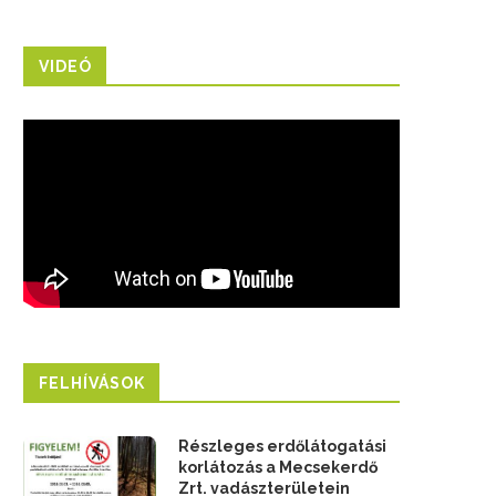
VIDEÓ
FELHÍVÁSOK
Részleges erdőlátogatási
korlátozás a Mecsekerdő
Zrt. vadászterületein