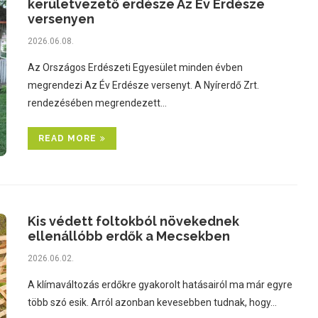
kerületvezető erdésze Az Év Erdésze
versenyen
2026.06.08.
Az Országos Erdészeti Egyesület minden évben
megrendezi Az Év Erdésze versenyt. A Nyírerdő Zrt.
rendezésében megrendezett…
READ MORE
Kis védett foltokból növekednek
ellenállóbb erdők a Mecsekben
2026.06.02.
A klímaváltozás erdőkre gyakorolt hatásairól ma már egyre
több szó esik. Arról azonban kevesebben tudnak, hogy…