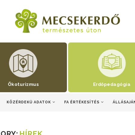
Ökoturizmus
Erdőpedagógia
KÖZÉRDEKŰ ADATOK
FA ÉRTÉKESÍTÉS
ÁLLÁSAJÁ
ORY:
HÍREK