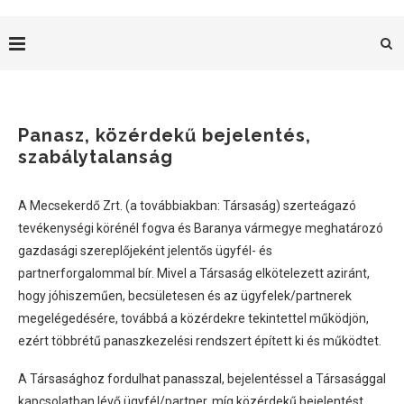
Panasz, közérdekű bejelentés,
szabálytalanság
A Mecsekerdő Zrt. (a továbbiakban: Társaság) szerteágazó
tevékenységi körénél fogva és Baranya vármegye meghatározó
gazdasági szereplőjeként jelentős ügyfél- és
partnerforgalommal bír. Mivel a Társaság elkötelezett aziránt,
hogy jóhiszeműen, becsületesen és az ügyfelek/partnerek
megelégedésére, továbbá a közérdekre tekintettel működjön,
ezért többrétű panaszkezelési rendszert épített ki és működtet.
A Társasághoz fordulhat panasszal, bejelentéssel a Társasággal
kapcsolatban lévő ügyfél/partner, míg közérdekű bejelentést