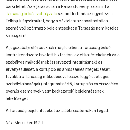
bárki tehet. Az eljárás során a Panasztörvény, valamint a
Társaság belső szabályzata
szerint történik az ügyintézés.
Felhívjuk figyelmüket, hogy a névtelen/azonosíthatatlan
személytől származó bejelentéseket a Társaság nem köteles
kivizsgálni!
A jogszabályi előírásoknak megfelelően a Társaság belső
kontrollrendszere hivatott biztosítani az etikai értékeknek és a
szabályos működésnek (szervezeti integritásnak) az
érvényesülését, a korrupció és a visszaélés megelőzését,
továbbá a Társaság működésével összefüggő esetleges
szabálytalanságok (integritást sértő, korrupciós és visszaélés
gyanús események vagy kockázatok) bejelentésének
lehetőségét.
A Társaság bejelentéseket az alábbi csatornákon fogad:
Név: Mecsekerdő Zrt.