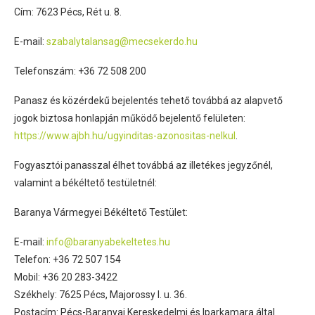
Cím: 7623 Pécs, Rét u. 8.
E-mail:
szabalytalansag@mecsekerdo.hu
Telefonszám: +36 72 508 200
Panasz és közérdekű bejelentés tehető továbbá az alapvető
jogok biztosa honlapján működő bejelentő felületen:
https://www.ajbh.hu/ugyinditas-azonositas-nelkul
.
Fogyasztói panasszal élhet továbbá az illetékes jegyzőnél,
valamint a békéltető testületnél:
Baranya Vármegyei Békéltető Testület:
E-mail:
info@baranyabekeltetes.hu
Telefon: +36 72 507 154
Mobil: +36 20 283-3422
Székhely: 7625 Pécs, Majorossy I. u. 36.
Postacím: Pécs-Baranyai Kereskedelmi és Iparkamara által