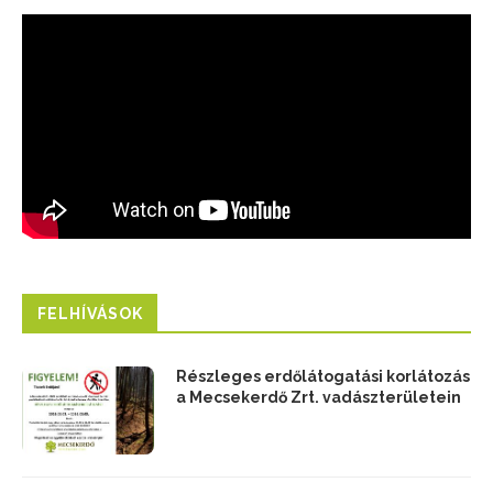
FELHÍVÁSOK
Részleges erdőlátogatási korlátozás
a Mecsekerdő Zrt. vadászterületein