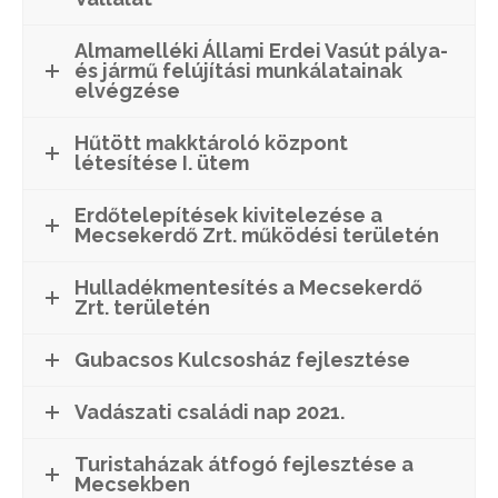
Almamelléki Állami Erdei Vasút pálya-
és jármű felújítási munkálatainak
elvégzése
Hűtött makktároló központ
létesítése I. ütem
Erdőtelepítések kivitelezése a
Mecsekerdő Zrt. működési területén
Hulladékmentesítés a Mecsekerdő
Zrt. területén
Gubacsos Kulcsosház fejlesztése
Vadászati családi nap 2021.
Turistaházak átfogó fejlesztése a
Mecsekben