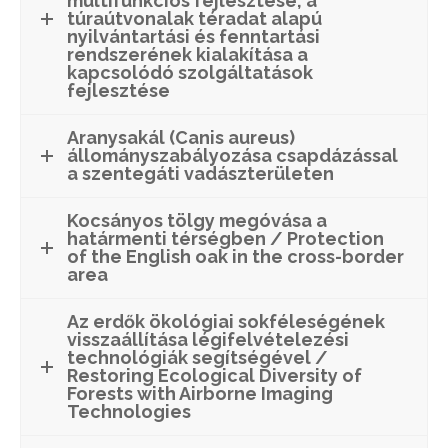
multifunkciós fejlesztése, a
túraútvonalak téradat alapú
nyilvántartási és fenntartási
rendszerének kialakítása a
kapcsolódó szolgáltatások
fejlesztése
Aranysakál (Canis aureus)
állományszabályozása csapdázással
a szentegáti vadászterületen
Kocsányos tölgy megóvása a
határmenti térségben / Protection
of the English oak in the cross-border
area
Az erdők ökológiai sokféleségének
visszaállítása légifelvételezési
technológiák segítségével /
Restoring Ecological Diversity of
Forests with Airborne Imaging
Technologies