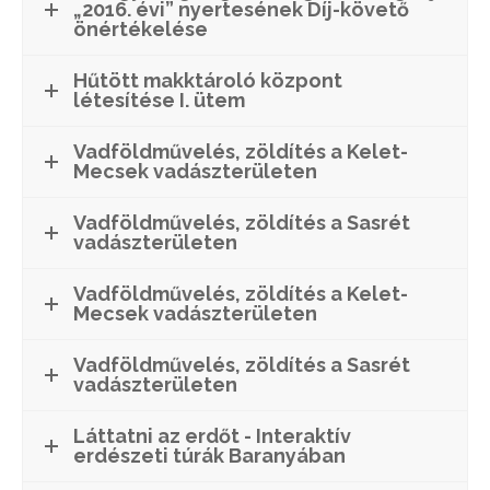
„2016. évi” nyertesének Díj-követő
önértékelése
Hűtött makktároló központ
létesítése I. ütem
Vadföldművelés, zöldítés a Kelet-
Mecsek vadászterületen
Vadföldművelés, zöldítés a Sasrét
vadászterületen
Vadföldművelés, zöldítés a Kelet-
Mecsek vadászterületen
Vadföldművelés, zöldítés a Sasrét
vadászterületen
Láttatni az erdőt - Interaktív
erdészeti túrák Baranyában