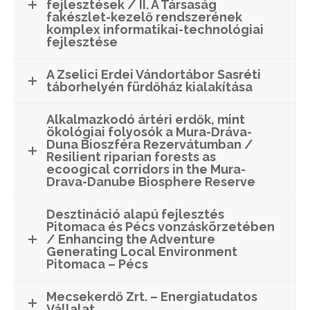
fejlesztések / II. A Társaság
fakészlet-kezelő rendszerének
komplex informatikai-technológiai
fejlesztése
A Zselici Erdei Vándortábor Sasréti
táborhelyén fürdőház kialakítása
Alkalmazkodó ártéri erdők, mint
ökológiai folyosók a Mura-Dráva-
Duna Bioszféra Rezervátumban /
Resilient riparian forests as
ecoogical corridors in the Mura-
Drava-Danube Biosphere Reserve
Desztináció alapú fejlesztés
Pitomaca és Pécs vonzáskörzetében
/ Enhancing the Adventure
Generating Local Environment
Pitomaca – Pécs
Mecsekerdő Zrt. – Energiatudatos
Vállalat