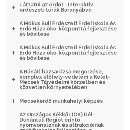
Láttatni az erdőt - Interaktív
erdészeti túrák Baranyában
A Mókus Suli Erdészeti Erdei Iskola és
Erdő Háza öko-központtá fejlesztése
és bővítése
A Mókus Suli Erdészeti Erdei Iskola és
Erdő Háza öko-központtá fejlesztése
és bővítése
A Bánáti bazsarózsa megőrzése,
komplex élőhely-védelem a Kelet-
Mecsek Tájvédelmi körzetben és
közvetlen környezetében
Mecsekerdő munkahelyi képzés
Az Országos Kékkör (OK) Dél-
Dunántúli Régiót érintő
nyomvonalának és attrakcióinak