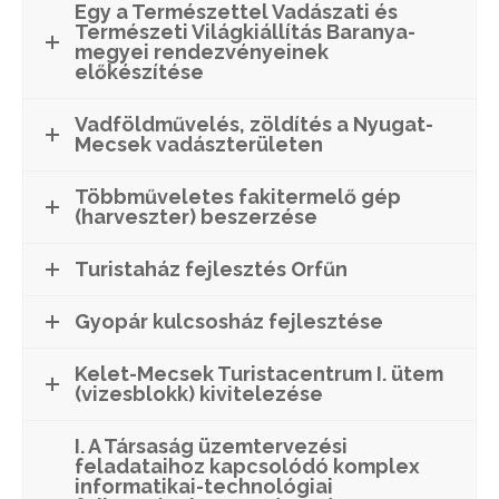
Egy a Természettel Vadászati és
Természeti Világkiállítás Baranya-
megyei rendezvényeinek
előkészítése
Vadföldművelés, zöldítés a Nyugat-
Mecsek vadászterületen
Többműveletes fakitermelő gép
(harveszter) beszerzése
Turistaház fejlesztés Orfűn
Gyopár kulcsosház fejlesztése
Kelet-Mecsek Turistacentrum I. ütem
(vizesblokk) kivitelezése
I. A Társaság üzemtervezési
feladataihoz kapcsolódó komplex
informatikai-technológiai