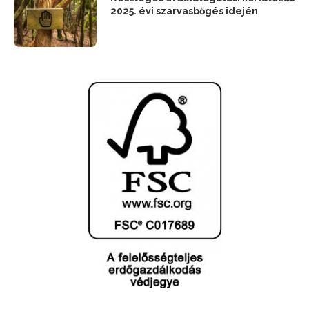
2025. évi szarvasbőgés idején