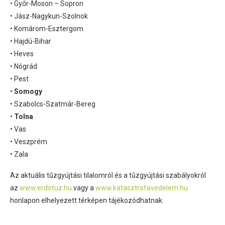
• Győr-Moson – Sopron
• Jász-Nagykun-Szolnok
• Komárom-Esztergom
• Hajdú-Bihar
• Heves
• Nógrád
• Pest
•
Somogy
• Szabolcs-Szatmár-Bereg
•
Tolna
• Vas
• Veszprém
• Zala
Az aktuális tűzgyújtási tilalomról és a tűzgyújtási szabályokról
az
www.erdotuz.hu
vagy a
www.katasztrofavedelem.hu
honlapon elhelyezett térképen tájékozódhatnak.