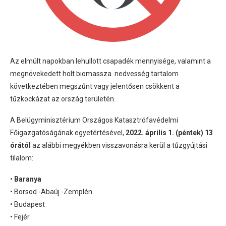
Az elmúlt napokban lehullott csapadék mennyisége, valamint a
megnövekedett holt biomassza nedvesség tartalom
következtében megszűnt vagy jelentősen csökkent a
tűzkockázat az ország területén.
A Belügyminisztérium Országos Katasztrófavédelmi
Főigazgatóságának egyetértésével,
2022. április 1. (péntek) 13
órától
az alábbi megyékben visszavonásra kerül a tűzgyújtási
tilalom:
•
Baranya
• Borsod -Abaúj -Zemplén
• Budapest
• Fejér