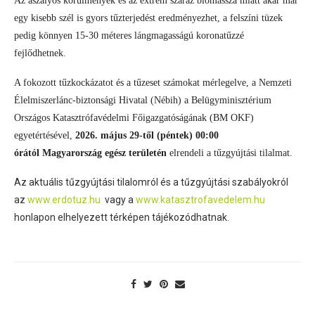
Az aszályos körülmények és az extrém száraz biomassza miatt akár már
egy kisebb szél is gyors tűzterjedést eredményezhet, a felszíni tüzek
pedig könnyen 15-30 méteres lángmagasságú koronatűzzé
fejlődhetnek.
A fokozott tűzkockázatot és a tűzeset számokat mérlegelve, a Nemzeti
Élelmiszerlánc-biztonsági Hivatal (Nébih) a Belügyminisztérium
Országos Katasztrófavédelmi Főigazgatóságának (BM OKF)
egyetértésével,
2026. május 29-től (péntek) 00:00
órától
Magyarország egész területén
elrendeli a tűzgyújtási tilalmat.
Az aktuális tűzgyújtási tilalomról és a tűzgyújtási szabályokról
az
www.erdotuz.hu
vagy a
www.katasztrofavedelem.hu
honlapon elhelyezett térképen tájékozódhatnak.