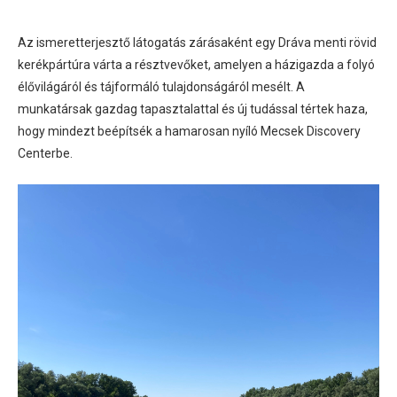
Az ismeretterjesztő látogatás zárásaként egy Dráva menti rövid
kerékpártúra várta a résztvevőket, amelyen a házigazda a folyó
élővilágáról és tájformáló tulajdonságáról mesélt. A
munkatársak gazdag tapasztalattal és új tudással tértek haza,
hogy mindezt beépítsék a hamarosan nyíló Mecsek Discovery
Centerbe.