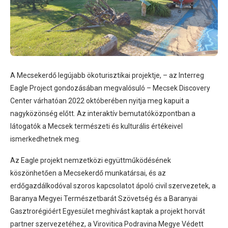
A Mecsekerdő legújabb ökoturisztikai projektje, – az Interreg
Eagle Project gondozásában megvalósuló – Mecsek Discovery
Center várhatóan 2022 októberében nyitja meg kapuit a
nagyközönség előtt. Az interaktív bemutatóközpontban a
látogatók a Mecsek természeti és kulturális értékeivel
ismerkedhetnek meg.
Az Eagle projekt nemzetközi együttműködésének
köszönhetően a Mecsekerdő munkatársai, és az
erdőgazdálkodóval szoros kapcsolatot ápoló civil szervezetek, a
Baranya Megyei Természetbarát Szövetség és a Baranyai
Gasztrorégióért Egyesület meghívást kaptak a projekt horvát
partner szervezetéhez, a Virovitica Podravina Megye Védett