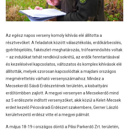
Az egész napos verseny komoly kihívás elé állította a
résztvevőket. A feladatok között választékolás, erdőkárbecslés,
gyérítésjelölés, fakészlet-meghatározás, trófeaminősítés voltak
– az indulókat tehát rendkívül sokrétű, az erdők fenntartásával
és kezelésével kapcsolatos, változatos és komplex kihívások elé
állították, melyek szorosan kapcsolódtak a majdani országos
megmérettetés várható versenyszámaihoz. Mindez a
Mecsekerdő Sásdi Erdészetének területén, a kisbattyáni
erdőtömbben zajlott. A megyei versenyen a Mecsekerdő mind
az 5 erdészete indított versenyzőket, akik közül a Kelet-Mecsek
erdeit kezelő Pécsváradi Erdészet szakembere, Gerner László
kerületvezető erdész vitte el a megyei pálmát.
A május 18-19-i országos döntő a Pilisi Parkerdő Zrt. területén,