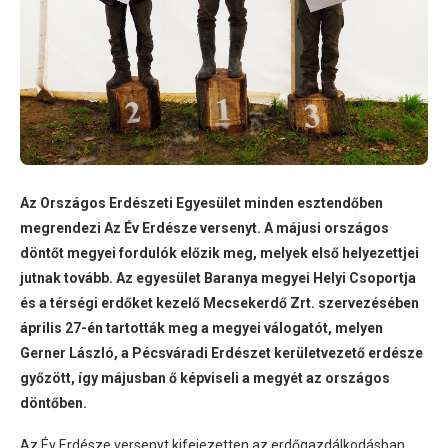
Az Országos Erdészeti Egyesület minden esztendőben
megrendezi Az Év Erdésze versenyt. A májusi országos
döntőt megyei fordulók előzik meg, melyek első helyezettjei
jutnak tovább. Az egyesület Baranya megyei Helyi Csoportja
és a térségi erdőket kezelő Mecsekerdő Zrt. szervezésében
április 27-én tartották meg a megyei válogatót, melyen
Gerner László, a Pécsváradi Erdészet kerületvezető erdésze
győzött, így májusban ő képviseli a megyét az országos
döntőben.
Az Év Erdésze versenyt kifejezetten az erdőgazdálkodásban