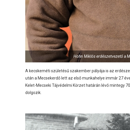
Hohn Miklós erdészetvezető a M
A kecskeméti születésű szakember pályája is az erdésze
után a Mecsekerdő lett az első munkahelye immár 27 éve,
Kelet-Mecseki Tájvédelmi Körzet határán lévő mintegy 70
dolgozik.