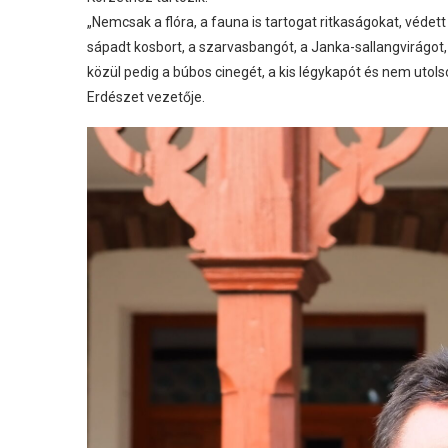
„Nemcsak a flóra, a fauna is tartogat ritkaságokat, véd
sápadt kosbort, a szarvasbangót, a Janka-sallangvirágot,
közül pedig a búbos cinegét, a kis légykapót és nem utol
Erdészet vezetője.