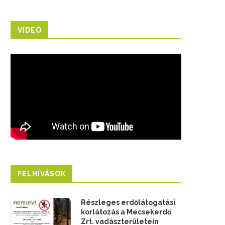
VIDEÓ
FELHÍVÁSOK
Részleges erdőlátogatási
korlátozás a Mecsekerdő
Zrt. vadászterületein