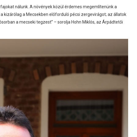
ett fajokat nálunk. A növények közül érdemes megemlítenünk a
 a kizárólag a Mecsekben előforduló pécsi zergevirágot; az állatok
sósorban a mecseki tegzest” – sorolja Hohn Miklós, az Árpádtetői