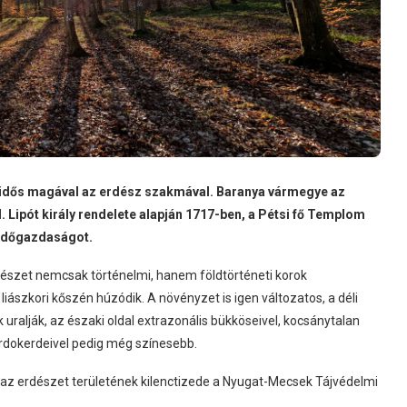
idős magával az erdész szakmával. Baranya vármegye az
. Lipót király rendelete alapján 1717-ben, a Pétsi fő Templom
erdőgazdaságot.
észet nemcsak történelmi, hanem földtörténeti korok
liászkori kőszén húzódik. A növényzet is igen változatos, a déli
uralják, az északi oldal extrazonális bükköseivel, kocsánytalan
urdokerdeivel pedig még színesebb.
gy az erdészet területének kilenctizede a Nyugat-Mecsek Tájvédelmi