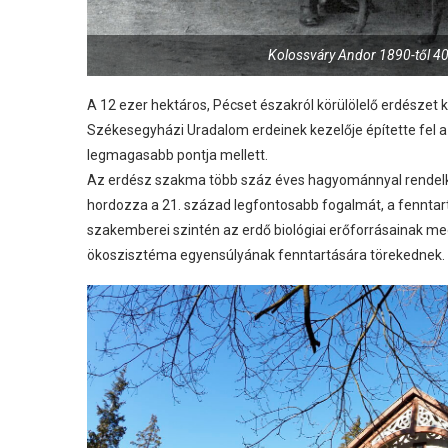
Kolossváry Andor 1890-től 40 
A 12 ezer hektáros, Pécset északról körülölelő erdészet
Székesegyházi Uradalom erdeinek kezelője építette fel a
legmagasabb pontja mellett.
Az erdész szakma több száz éves hagyománnyal rendelke
hordozza a 21. század legfontosabb fogalmát, a fenntar
szakemberei szintén az erdő biológiai erőforrásainak me
ökoszisztéma egyensúlyának fenntartására törekednek.