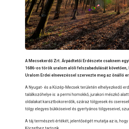
A Mecsekerdő Zrt. Árpádtetői Erdészete csaknem egy
1686-os török uralom alóli felszabadulását követően, I
Uralom Erdei elnevezéssel szervezte meg az önálló 
A Nyugat- és a Közép-Mecsek területén elhelyezkedő erd
találkozóhelye is: a permi homokkő, jurakori mészkő alatt 
oldalakat karsztbokorerdők, száraz tölgyesek és cseresek 
tölgy elegyes bükköseivel és gyertyános tölgyeseivel, sz
A táj természeti értékét, jelentőségét mutatja az is, ho
Körzethez tartozik.