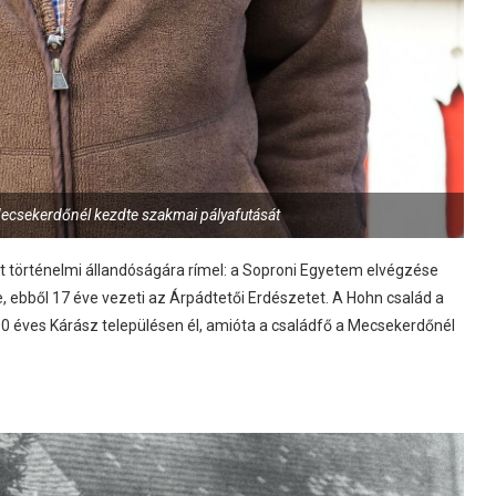
ecsekerdőnél kezdte szakmai pályafutását
t történelmi állandóságára rímel: a Soproni Egyetem elvégzése
 ebből 17 éve vezeti az Árpádtetői Erdészetet. A Hohn család a
0 éves Kárász településen él, amióta a családfő a Mecsekerdőnél