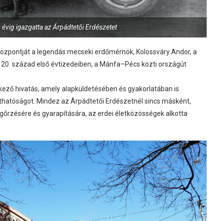
évig igazgatta az Árpádtetői Erdészetet
 központját a legendás mecseki erdőmérnök, Kolossváry Andor, a
 20. század első évtizedeiben, a Mánfa–Pécs közti országút
ző hivatás, amely alapküldetésében és gyakorlatában is
thatóságot. Mindez az Árpádtetői Erdészetnél sincs másként,
gőrzésére és gyarapítására, az erdei életközösségek alkotta