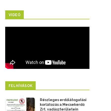
VIDEÓ
FELHÍVÁSOK
Részleges erdőlátogatási
korlátozás a Mecsekerdő
Zrt. vadászterületein