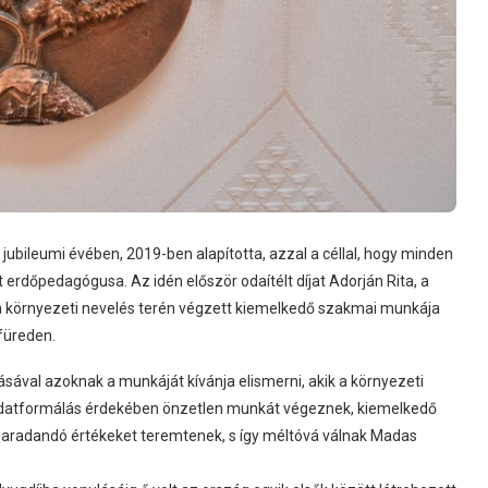
jubileumi évében, 2019-ben alapította, azzal a céllal, hogy minden
 erdőpedagógusa. Az idén először odaítélt díjat Adorján Rita, a
 környezeti nevelés terén végzett kiemelkedő szakmai munkája
füreden.
ával azoknak a munkáját kívánja elismerni, akik a környezeti
 tudatformálás érdekében önzetlen munkát végeznek, kiemelkedő
 maradandó értékeket teremtenek, s így méltóvá válnak Madas