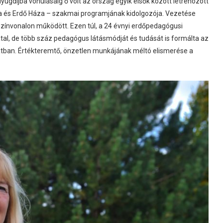
yugdíjba vonulásáig ő volt az ország egyik elsők között létrehozott
kola és Erdő Háza – szakmai programjának kidolgozója. Vezetése
zínvonalon működött. Ezen túl, a 24 évnyi erdőpedagógusi
al, de több száz pedagógus látásmódját és tudását is formálta az
tban. Értékteremtő, önzetlen munkájának méltó elismerése a