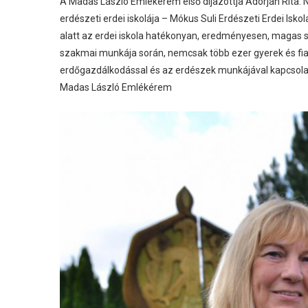
A Madas László Emlékérem első díjazottja Adorján Rita. N
erdészeti erdei iskolája – Mókus Suli Erdészeti Erdei Is
alatt az erdei iskola hatékonyan, eredményesen, magas s
szakmai munkája során, nemcsak több ezer gyerek és fiat
erdőgazdálkodással és az erdészek munkájával kapcsola
Madas László Emlékérem