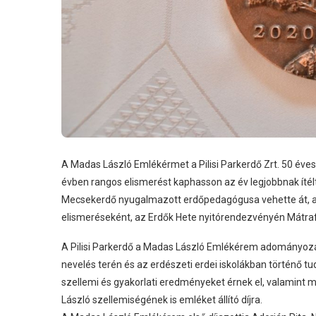
A Madas László Emlékérmet a Pilisi Parkerdő Zrt. 50 éves 
évben rangos elismerést kaphasson az év legjobbnak ítélt
Mecsekerdő nyugalmazott erdőpedagógusa vehette át, a
elismeréseként, az Erdők Hete nyitórendezvényén Mátra
A Pilisi Parkerdő a Madas László Emlékérem adományozás
nevelés terén és az erdészeti erdei iskolákban történő
szellemi és gyakorlati eredményeket érnek el, valamint
László szellemiségének is emléket állító díjra.