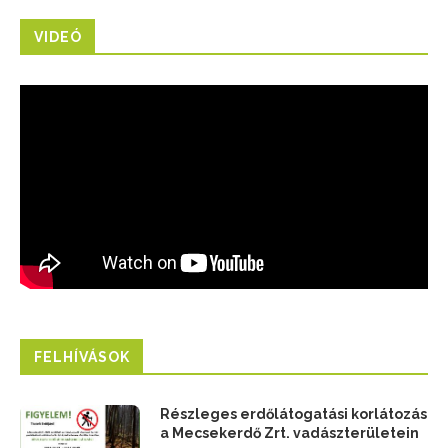
TOP_PLUSZ-6.1.4-23-BA2-2024-00001
VIDEÓ
FELHÍVÁSOK