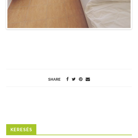
Previo
Next
us
SHARE