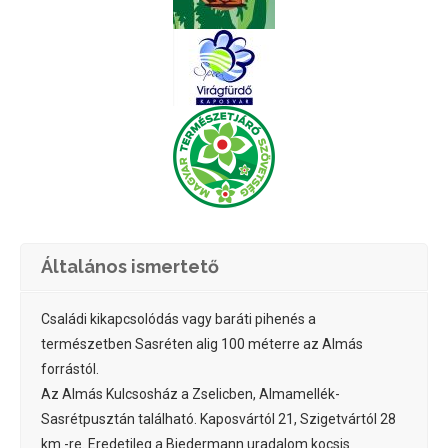
Általános ismertető
Családi kikapcsolódás vagy baráti pihenés a
természetben Sasréten alig 100 méterre az Almás
forrástól.
Az Almás Kulcsosház a Zselicben, Almamellék-
Sasrétpusztán található. Kaposvártól 21, Szigetvártól 28
km.-re. Eredetileg a Biedermann uradalom kocsis