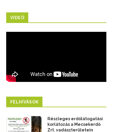
VIDEÓ
FELHÍVÁSOK
Részleges erdőlátogatási
korlátozás a Mecsekerdő
Zrt. vadászterületein