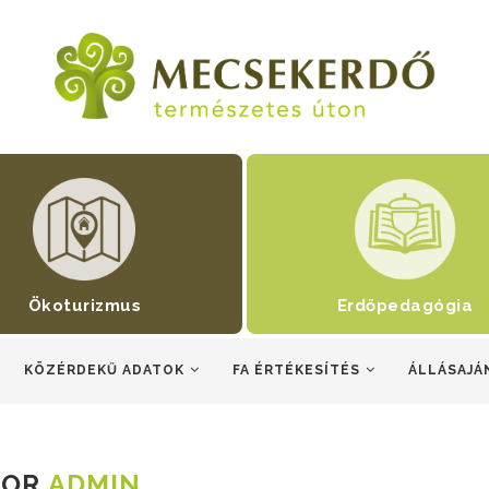
Ökoturizmus
Erdőpedagógia
KÖZÉRDEKŰ ADATOK
FA ÉRTÉKESÍTÉS
ÁLLÁSAJÁ
HOR
ADMIN