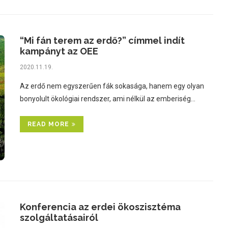
“Mi fán terem az erdő?” címmel indít
kampányt az OEE
2020.11.19.
Az erdő nem egyszerűen fák sokasága, hanem egy olyan
bonyolult ökológiai rendszer, ami nélkül az emberiség…
READ MORE
Konferencia az erdei ökoszisztéma
szolgáltatásairól