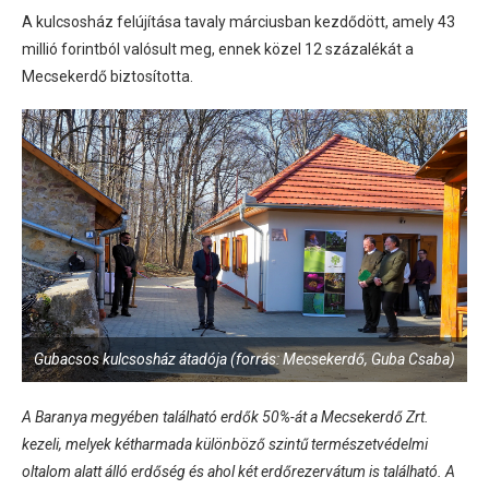
A kulcsosház felújítása tavaly márciusban kezdődött, amely 43
millió forintból valósult meg, ennek közel 12 százalékát a
Mecsekerdő biztosította.
Gubacsos kulcsosház átadója (forrás: Mecsekerdő, Guba Csaba)
A Baranya megyében található erdők 50%-át a Mecsekerdő Zrt.
kezeli, melyek kétharmada különböző szintű természetvédelmi
oltalom alatt álló erdőség és ahol két erdőrezervátum is található. A