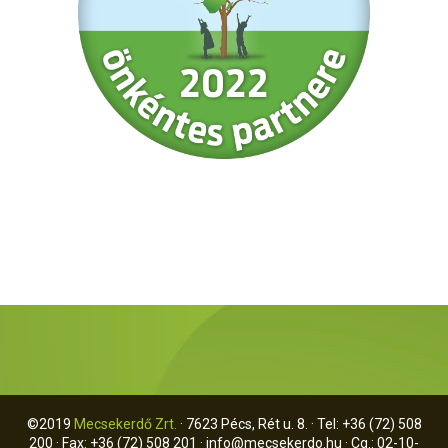
©2019
Mecsekerdő Zrt.
· 7623 Pécs, Rét u. 8. · Tel: +36 (72) 508
200 · Fax: +36 (72) 508 201 ·
info@mecsekerdo.hu
· Cg.: 02-10-