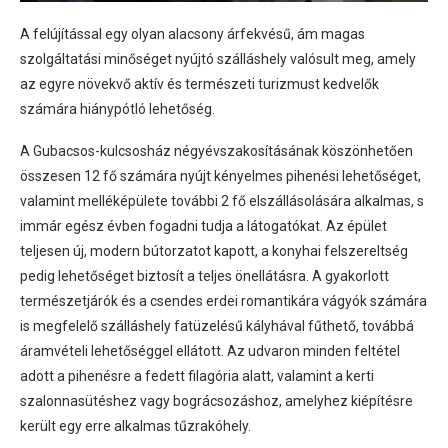
A felújítással egy olyan alacsony árfekvésű, ám magas
szolgáltatási minőséget nyújtó szálláshely valósult meg, amely
az egyre növekvő aktív és természeti turizmust kedvelők
számára hiánypótló lehetőség.
A Gubacsos-kulcsosház négyévszakosításának köszönhetően
összesen 12 fő számára nyújt kényelmes pihenési lehetőséget,
valamint melléképülete további 2 fő elszállásolására alkalmas, s
immár egész évben fogadni tudja a látogatókat. Az épület
teljesen új, modern bútorzatot kapott, a konyhai felszereltség
pedig lehetőséget biztosít a teljes önellátásra. A gyakorlott
természetjárók és a csendes erdei romantikára vágyók számára
is megfelelő szálláshely fatüzelésű kályhával fűthető, továbbá
áramvételi lehetőséggel ellátott. Az udvaron minden feltétel
adott a pihenésre a fedett filagória alatt, valamint a kerti
szalonnasütéshez vagy bográcsozáshoz, amelyhez kiépítésre
került egy erre alkalmas tűzrakóhely.