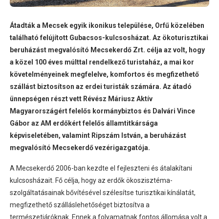
Átadták a Mecsek egyik ikonikus települése, Orfű közelében
található felújított Gubacsos-kulcsosházat. Az ökoturisztikai
beruházást megvalósító Mecsekerdő Zrt. célja az volt, hogy
a közel 100 éves múlttal rendelkező turistaház, a mai kor
követelményeinek megfelelve, komfortos és megfizethető
szállást biztosítson az erdei turisták számára. Az átadó
ünnepségen részt vett Révész Máriusz Aktív
Magyarországért felelős kormánybiztos és Dalvári Vince
Gábor az AM erdőkért felelős államtitkársága
képviseletében, valamint Ripszám István, a beruházást
megvalósító Mecsekerdő vezérigazgatója.
A Mecsekerdő 2006-ban kezdte el fejleszteni és átalakítani
kulcsosházait. Fő célja, hogy az erdők ökoszisztéma-
szolgáltatásainak bővítésével szélesítse turisztikai kínálatát,
megfizethető szálláslehetőséget biztosítva a
természetjáróknak. Ennek a folyamatnak fontos állomása volt a