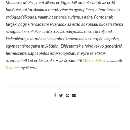
Mecsekerdő Zrt., mint állami erdőgazdálkodó elhivatott az erdő
biológiai erőforrásainak megőrzése és gyarapítása, a fenntartható
erdőgazdálkodás, valamint az erdei turizmus iránt. Fontosnak
tartják, hogy a társadalmi elvárások az erdő sokoldalú ökoszisztéma
szolgáltatása által az erdők kizsákmányolása nélkül kerüljenek
kielégítésre, a természet és ember kapcsolata szinergián alapulva,
egymást támogatva működjön. Elhivatottak a felnövekvő generáció
természettel kapcsolatos edukációjában, melyre az általuk
üzemeltetett két erdei iskola -– az árpádtetői
Mókus Suli
és a sasréti
Kikerics
nyújt teret.