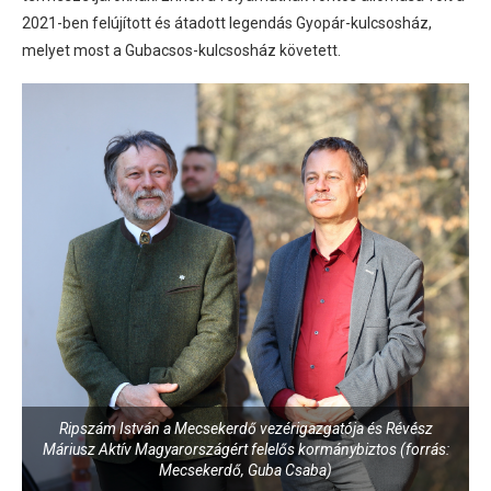
2021-ben felújított és átadott legendás Gyopár-kulcsosház,
melyet most a Gubacsos-kulcsosház követett.
Ripszám István a Mecsekerdő vezérigazgatója és Révész
Máriusz Aktív Magyarországért felelős kormánybiztos (forrás:
Mecsekerdő, Guba Csaba)