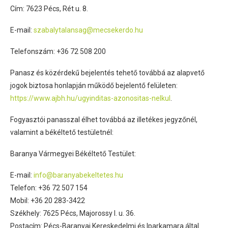
Cím: 7623 Pécs, Rét u. 8.
E-mail:
szabalytalansag@mecsekerdo.hu
Telefonszám: +36 72 508 200
Panasz és közérdekű bejelentés tehető továbbá az alapvető
jogok biztosa honlapján működő bejelentő felületen:
https://www.ajbh.hu/ugyinditas-azonositas-nelkul
.
Fogyasztói panasszal élhet továbbá az illetékes jegyzőnél,
valamint a békéltető testületnél:
Baranya Vármegyei Békéltető Testület:
E-mail:
info@baranyabekeltetes.hu
Telefon: +36 72 507 154
Mobil: +36 20 283-3422
Székhely: 7625 Pécs, Majorossy I. u. 36.
Postacím: Pécs-Baranyai Kereskedelmi és Iparkamara által