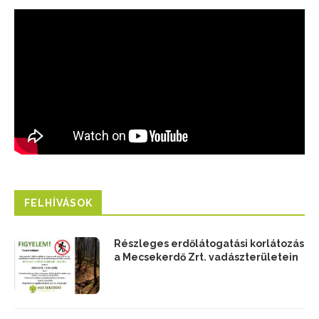
FELHÍVÁSOK
Részleges erdőlátogatási korlátozás
a Mecsekerdő Zrt. vadászterületein