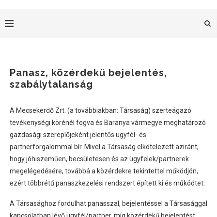
Panasz, közérdekű bejelentés,
szabálytalanság
A Mecsekerdő Zrt. (a továbbiakban: Társaság) szerteágazó
tevékenységi körénél fogva és Baranya vármegye meghatározó
gazdasági szereplőjeként jelentős ügyfél- és
partnerforgalommal bír. Mivel a Társaság elkötelezett aziránt,
hogy jóhiszeműen, becsületesen és az ügyfelek/partnerek
megelégedésére, továbbá a közérdekre tekintettel működjön,
ezért többrétű panaszkezelési rendszert épített ki és működtet.
A Társasághoz fordulhat panasszal, bejelentéssel a Társasággal
kapcsolatban lévő ügyfél/partner, míg közérdekű bejelentést