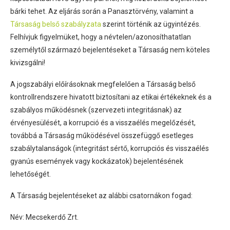
bárki tehet. Az eljárás során a Panasztörvény, valamint a
Társaság belső szabályzata
szerint történik az ügyintézés.
Felhívjuk figyelmüket, hogy a névtelen/azonosíthatatlan
személytől származó bejelentéseket a Társaság nem köteles
kivizsgálni!
A jogszabályi előírásoknak megfelelően a Társaság belső
kontrollrendszere hivatott biztosítani az etikai értékeknek és a
szabályos működésnek (szervezeti integritásnak) az
érvényesülését, a korrupció és a visszaélés megelőzését,
továbbá a Társaság működésével összefüggő esetleges
szabálytalanságok (integritást sértő, korrupciós és visszaélés
gyanús események vagy kockázatok) bejelentésének
lehetőségét.
A Társaság bejelentéseket az alábbi csatornákon fogad:
Név: Mecsekerdő Zrt.