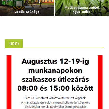
Medvehagyma gyűjtők
Zselici Csühögő
figyelmébe!
HÍREK