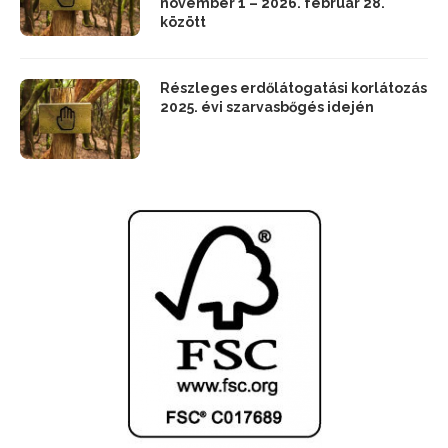
november 1 – 2026. február 28.
között
Részleges erdőlátogatási korlátozás
2025. évi szarvasbőgés idején