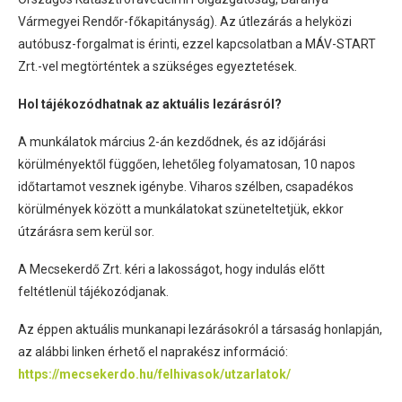
Vármegyei Rendőr-főkapitányság). Az útlezárás a helyközi
autóbusz-forgalmat is érinti, ezzel kapcsolatban a MÁV-START
Zrt.-vel megtörténtek a szükséges egyeztetések.
Hol tájékozódhatnak az aktuális lezárásról?
A munkálatok március 2-án kezdődnek, és az időjárási
körülményektől függően, lehetőleg folyamatosan, 10 napos
időtartamot vesznek igénybe. Viharos szélben, csapadékos
körülmények között a munkálatokat szüneteltetjük, ekkor
útzárásra sem kerül sor.
A Mecsekerdő Zrt. kéri a lakosságot, hogy indulás előtt
feltétlenül tájékozódjanak.
Az éppen aktuális munkanapi lezárásokról a társaság honlapján,
az alábbi linken érhető el naprakész információ:
https://mecsekerdo.hu/felhivasok/utzarlatok/