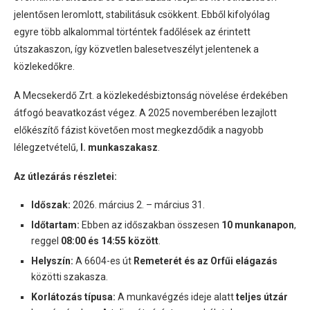
jelentősen leromlott, stabilitásuk csökkent. Ebből kifolyólag
egyre több alkalommal történtek fadőlések az érintett
útszakaszon, így közvetlen balesetveszélyt jelentenek a
közlekedőkre.
A Mecsekerdő Zrt. a közlekedésbiztonság növelése érdekében
átfogó beavatkozást végez. A 2025 novemberében lezajlott
előkészítő fázist követően most megkezdődik a nagyobb
lélegzetvételű,
I. munkaszakasz
.
Az útlezárás részletei:
Időszak:
2026. március 2. – március 31.
Időtartam:
Ebben az időszakban összesen
10 munkanapon
,
reggel
08:00 és 14:55 között
.
Helyszín:
A 6604-es út
Remeterét és az Orfűi elágazás
közötti szakasza.
Korlátozás típusa:
A munkavégzés ideje alatt
teljes útzár