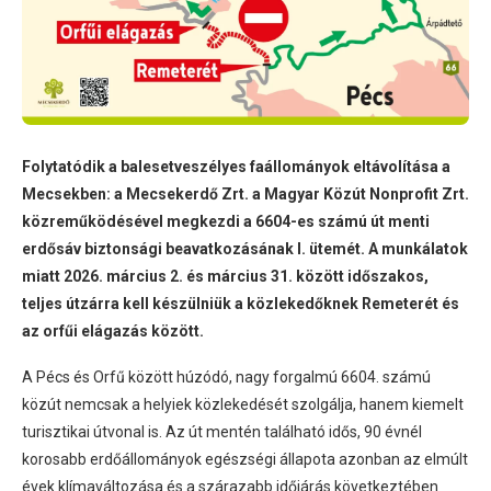
Folytatódik a balesetveszélyes faállományok eltávolítása a
Mecsekben: a Mecsekerdő Zrt. a Magyar Közút Nonprofit Zrt.
közreműködésével megkezdi a 6604-es számú út menti
erdősáv biztonsági beavatkozásának I. ütemét. A munkálatok
miatt 2026. március 2. és március 31. között időszakos,
teljes útzárra kell készülniük a közlekedőknek Remeterét és
az orfűi elágazás között.
A Pécs és Orfű között húzódó, nagy forgalmú 6604. számú
közút nemcsak a helyiek közlekedését szolgálja, hanem kiemelt
turisztikai útvonal is. Az út mentén található idős, 90 évnél
korosabb erdőállományok egészségi állapota azonban az elmúlt
évek klímaváltozása és a szárazabb időjárás következtében