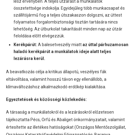
lesz érvényben. A teljes útzárást a munkálatok
összetettsége indokolja. Egyidejűleg több munkacsapat és
szállítójármű fog a teljes útszakaszon dolgozni, az úttest
folyamatos forgalombiztonsági tisztán tartására nincs
lehetőség. Az útburkolat takarítását minden nap az útzár
feloldása előtt elvégezzük.
Kerékpárút:
A balesetveszély miatt
az úttal párhuzamosan
haladó kerékpárút a munkálatok ideje alatt teljes
lezárásra kerül.
A beavatkozás célja a kritikus állapotú, veszélyes fák
eltávolítása, valamint hosszú távon egy ellenállóbb, a
klímaváltozáshoz alkalmazkodó erdőkép kialakítása.
Egyeztetések és közösségi közlekedés:
A társaság a munkálatokról és a lezárásokról előzetesen
tájékoztatta Pécs, Orfű és Abaliget önkormányzatait, valamint
értesítette az illetékes hatóságokat (Országos Mentőszolgálat,
Országos Katasztrófavédelmi Főigazgatóság, Baranya