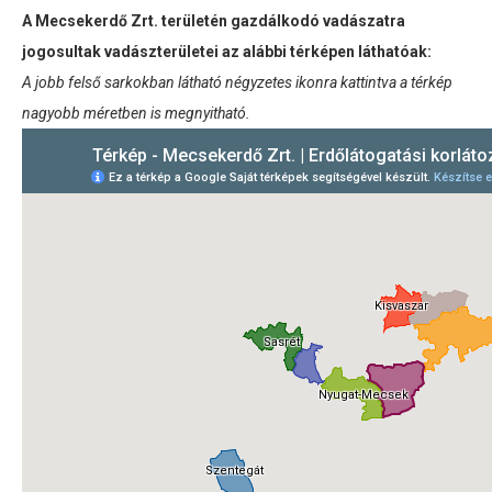
A Mecsekerdő Zrt. területén gazdálkodó vadászatra
jogosultak vadászterületei az alábbi térképen láthatóak:
A jobb felső sarkokban látható négyzetes ikonra kattintva a térkép
nagyobb méretben is megnyitható.