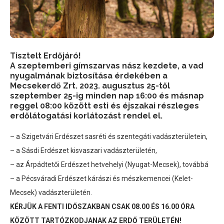
Tisztelt Erdőjáró!
A szeptemberi gímszarvas nász kezdete, a vad
nyugalmának biztosítása érdekében a
Mecsekerdő Zrt. 2023. augusztus 25-től
szeptember 25-ig minden nap 16:00 és másnap
reggel 08:00 között esti és éjszakai részleges
erdőlátogatási korlátozást rendel el.
– a Szigetvári Erdészet sasréti és szentegáti vadászterületein,
– a Sásdi Erdészet kisvaszari vadászterületén,
– az Árpádtetői Erdészet hetvehelyi (Nyugat-Mecsek), továbbá
– a Pécsváradi Erdészet kárászi és mészkemencei (Kelet-
Mecsek) vadászterületén.
KÉRJÜK A FENTI IDŐSZAKBAN CSAK 08.00 ÉS 16.00 ÓRA
KÖZÖTT TARTÓZKODJANAK AZ ERDŐ TERÜLETÉN!