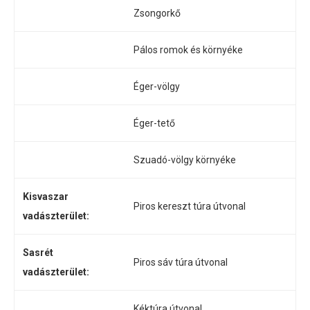
Zsongorkő
Pálos romok és környéke
Éger-völgy
Éger-tető
Szuadó-völgy környéke
Kisvaszar
Piros kereszt túra útvonal
vadászterület:
Sasrét
Piros sáv túra útvonal
vadászterület:
Kéktúra útvonal