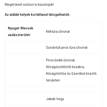
Megértését ezúton is köszönjük!
Az alábbi helyek korlátlanul látogathatók:
Nyugat-Mecsek
Kéktúra útvonal
vadászterület:
Dunántúli piros túra útvonal
Piros bicikli útvonal,
Kővágószőlőstől északra,
Kővágótöttös és Szentkút közötti
területen
Jakab-hegy