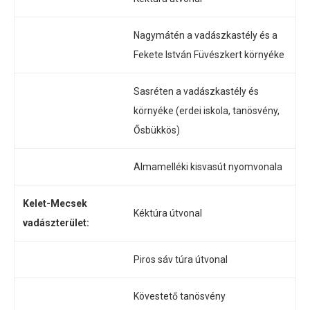
Nagymátén a vadászkastély és a
Fekete István Füvészkert környéke
Sasréten a vadászkastély és
környéke (erdei iskola, tanösvény,
Ősbükkös)
Almamelléki kisvasút nyomvonala
Kelet-Mecsek
Kéktúra útvonal
vadászterület:
Piros sáv túra útvonal
Kövestető tanösvény