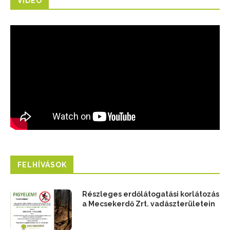
VIDEÓ
FELHÍVÁSOK
Részleges erdőlátogatási korlátozás
a Mecsekerdő Zrt. vadászterületein