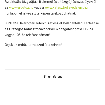
Az aktuális tűzgyújtási tilalomról és a tűzgyújtási szabályokról
az
www.erdotuz.hu
vagy a
www.katasztrofavedelem.hu
honlapon elhelyezett térképen tájékozódhatnak.
FONTOS! Ha erdőterületen tüzet észlel, haladéktalanul értesítse
az Országos Katasztrófavédelmi Főigazgatóságot a 112-es
vagy a 105-ös telefonszámon!
Óvjuk az erdőt, természeti értékeinket!