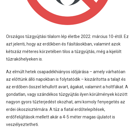
Országos tűzgyújtási tilalom lép életbe 2022. március 10-étől. Ez
azt jelenti, hogy az erdőkben és fásításokban, valamint azok
kétszáz méteres körzetében tilos a tűzgyújtás, még a kijelölt
tűzrakóhelyeken is.
Az elmúlt hetek csapadékhiányos időjárása – amely várhatóan
az előttünk álló napokban is folytatódik – kiszárította a talajt és
az erdőben ősszel lehullott avart, ágakat, valamint a holtfákat. A
gondatlan, vagy szándékos tűzgyújtás ilyen körülmények között
nagyon gyors tűzterjedést okozhat, ami komoly fenyegetés az
erdei ökoszisztémára. A tűz a fiatal erdőtelepítések,
erdőfelújítások mellett akár a 4-5 méter magas újulatot is
veszélyeztetheti.