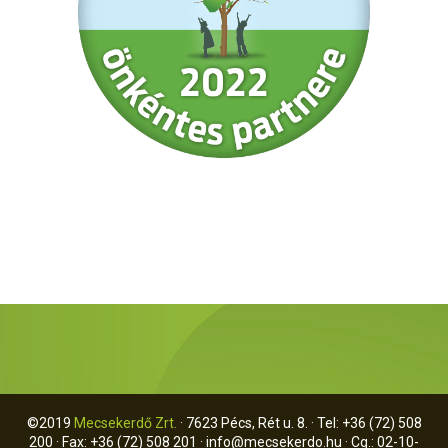
©2019
Mecsekerdő Zrt.
· 7623 Pécs, Rét u. 8. · Tel: +36 (72) 508
200 · Fax: +36 (72) 508 201 ·
info@mecsekerdo.hu
· Cg.: 02-10-