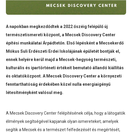
A napokban megkezdődtek a 2022 őszéig felépülő új
természetismereti központ, a Mecsek Discovery Center
építési munkálatai Árpádtetőn. Első lépésként a Mecsekerdő
Mókus Suli Erdészeti Erdei Iskolájának épületét bontják el,
ennek helyére kerül majd a Mecsek-hegység természeti,
kulturális és ipartörténeti értékeit bemutató állandó kiállítás
és oktatóközpont. A Mecsek Discovery Center a környezeti
fenntarthatóság érdekében közel nulla energiaigényű
létesítményként valósul meg.
A Mecsek Discovery Center felépítésének célja, hogy a látogatók
élmények segítségével kapjanak olyan ismereteket, amelyek
segítik a Mecsek és a természet felfedezését és megértését,