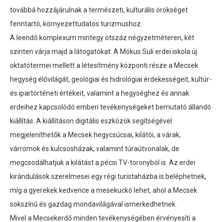
továbbá hozzájárulnak a természeti, kulturális örökséget
fenntartó, környezettudatos turizmushoz.
A leendő komplexum mintegy ötszáz négyzetméteren, két
szinten várja majd a látogatókat. A Mókus Suli erdei iskola új
oktatótermei mellett a létesítmény központi része a Mecsek
hegység élővilágát, geológiai és hidrológiai érdekességeit, kultúr-
és ipartörténeti értékeit, valamint a hegységhez és annak
erdeihez kapcsolódó emberi tevékenységeket bemutató állandó
kiállítás. A kiállításon digitális eszközök segítségével
megjeleníthetők a Mecsek hegycsúcsai, kilátói, a várak,
várromok és kulcsosházak, valamint túraútvonalak, de
megcsodálhatjuk a kilátást a pécsi TV-toronyból is. Az erdei
kirándulások szerelmesei egy régi turistaházba is beléphetnek,
míg a gyerekek kedvence a mesekuckó lehet, ahol a Mecsek
sokszínű és gazdag mondavilágával ismerkedhetnek.
Mivel a Mecsekerdő minden tevékenységében érvényesíti a