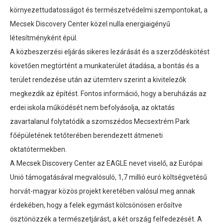
környezettudatosságot és természetvédelmi szempontokat, a
Mecsek Discovery Center közel nulla energiaigényű
létesítményként épül.
A közbeszerzési eljárás sikeres lezárását és a szerződéskötést
követően megtörtént a munkaterület átadása, a bontás és a
terület rendezése után az ütemterv szerint a kivitelezők
megkezdik az építést. Fontos információ, hogy a beruházás az
erdei iskola működését nem befolyásolja, az oktatás
zavartalanul folytatódik a szomszédos Mecsextrém Park
főépületének tetőterében berendezett átmeneti
oktatótermekben.
A Mecsek Discovery Center az EAGLE nevet viselő, az Európai
Unió támogatásával megvalósuló, 1,7 millió euró költségvetésű
horvát-magyar közös projekt keretében valósul meg annak
érdekében, hogy a felek egymást kölcsönösen erősítve
ösztönözzék a természetjárást, a két ország felfedezését. A