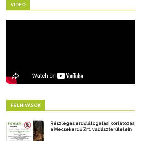
VIDEÓ
FELHÍVÁSOK
Részleges erdőlátogatási korlátozás
a Mecsekerdő Zrt. vadászterületein