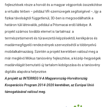
fejlesztések része a horvát és a magyar végpontok összekötése
a virtuális térben – például VR-szemüvegek segítségével –, így a
fizikai távolságtól függetlenül, 3D-ben is megcsodálhatók a
határon túli látnivalók, például a Pitomacai erdő látképe. A
projekt számos további elemet is tartalmaz: a
természetismereti és túravezetői képzésektől, kerékpáros és
madármegfigyelő rendezvények szervezésétől a többnyelvű
mobilalkalmazásig. Szintén a projekt keretében valósul meg a
már meglévő Mókus tanösvény fejlesztése, a közép-hegységek
madárvilágát bemutató új tartalom kidolgozása és a tanösvény
digitális alapokra helyezése.
A projekt az INTERREG V-A Magyarország-Horvátország
Kooperációs Program 2014-2020 keretében, az Európai Unió
támogatásával valósul meg.