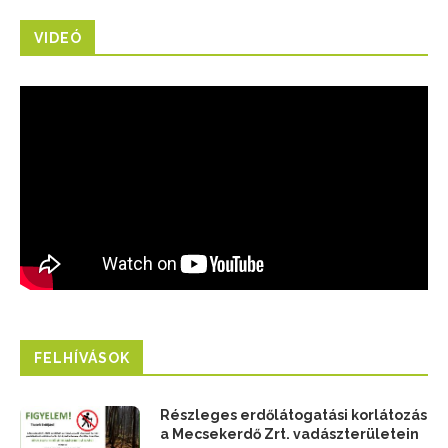
VIDEÓ
FELHÍVÁSOK
Részleges erdőlátogatási korlátozás
a Mecsekerdő Zrt. vadászterületein