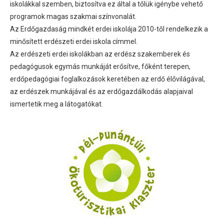
iskolákkal szemben, biztosítva ez által a tőlük igénybe vehető
programok magas szakmai színvonalát.
Az Erdőgazdaság mindkét erdei iskolája 2010-től rendelkezik a
minősített erdészeti erdei iskola címmel.
Az erdészeti erdei iskolákban az erdész szakemberek és
pedagógusok egymás munkáját erősítve, főként terepen,
erdőpedagógiai foglalkozások keretében az erdő élővilágával,
az erdészek munkájával és az erdőgazdálkodás alapjaival
ismertetik meg a látogatókat.