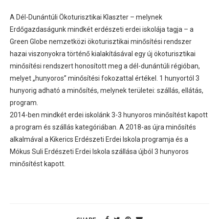
A Dél-Dunántúli Ökoturisztikai Klaszter – melynek
Erdőgazdaságunk mindkét erdészeti erdei iskolája tagja – a
Green Globe nemzetközi ökoturisztikai minősítési rendszer
hazai viszonyokra történő kialakításával egy új ökoturisztikai
minősítési rendszert honosított meg a dél-dunántúli régióban,
melyet „hunyoros” minősítési fokozattal értékel. 1 hunyortól 3
hunyorig adható a minősítés, melynek területei: szállás, ellátás,
program.
2014-ben mindkét erdei iskolánk 3-3 hunyoros minősítést kapott
a program és szállás kategóriában. A 2018-as újra minősítés
alkalmával a Kikerics Erdészeti Erdei Iskola programja és a
Mókus Suli Erdészeti Erdei Iskola szállása újból 3 hunyoros
minősítést kapott.