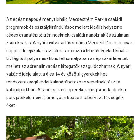
Az egész napos élményt kínáló Mecsextrém Park a családi
programok és osztálykirándulások mellett ideális helyszíne
céges csapatépítő tréningeknek, családi napoknak és szülinapi
zsúroknak is. A nyári nyitvatartás során a Mecsextrém nem csak
nappal, de éjszaka is izgalmas bobozási lehetőségeket kínál: a
kivilágított pálya misztikus félhomályában az éjszakai lidércek
mellett az adrenalinvadász látogatók száguldozhatnak. A nyári
vakáció ideje alatt a 6 és 14 év közötti gyerekek heti
rendszerességű erdei kalandtáborokban vehetnek részt a
kalandparkban. A tábor során a gyerekek megismerkednek a
park játékelemeivel, amelyben képzett táborvezetők segítik
őket.