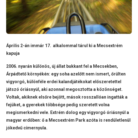
Április 2-án immár 17. alkalommal tárul ki a Mecsextrém
kapuja
2006. nyarán különös, új állat bukkant fel a Mecsekben,
Árpádtető környékén: egy soha azelőtt nem ismert, őrülten
vigyorgó, különféle erdei kalandjátékokat előszeretettel
játszó óriásnyúl, aki azonnal megosztotta a közönséget.
Voltak, akiknek elsőre bejött, mások rosszallóan ingatták a
fejüket, a gyerekek többsége pedig szeretett volna
megismerkedni vele. Extrém dolog egy vigyorgó óriásnyúl a
magyar erdőben: ő a Mecsextrém Park azóta is rendületlenül
jókedvű címernyula.