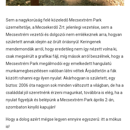
Sem a nagykorúság felé közeledő Mecsextrém Park
üzemeltetője, a Mecsekerdő Zrt. jelenlegi vezetése, sem a
Mecsextrém vezetői és dolgozói nem emlékeznek arra, hogyan
született annak idején az őrült óriásnyúl. Keringenek
mendemondák arról, hogy eredetileg nem így nézett volna ki,
csak megsérült a grafikai fájl, míg mások arról beszélnek, hogy a
Mecsextrém Park megálmodói egy emelkedett hangulatú
munkamegbeszélésen valóban látni véltek Árpádtetőn a fák
között rohanni egy ilyen nyulat. Akárhogyan is született, egy
biztos: 2006 óta nagyon sok minden változott a világban, de ha a
családdal jól szeretnénk érzeni magunkat, továbbra is elég, ha a
nyulat figyeljük és belépünk a Mecsextrém Park április 2-án,
szombaton kinyíló kapuján!
Hogy a dolog azért mégse legyen ennyire egyszerű: itt a mókus
is!