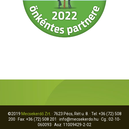
©2019
Mecsekerdő Zrt.
· 7623 Pécs, Rét u. 8. · Tel: +36 (72) 508
200 · Fax: +36 (72) 508 201 ·
info@mecsekerdo.hu
· Cg.: 02-10-
060093 · Asz: 11009429-2-02