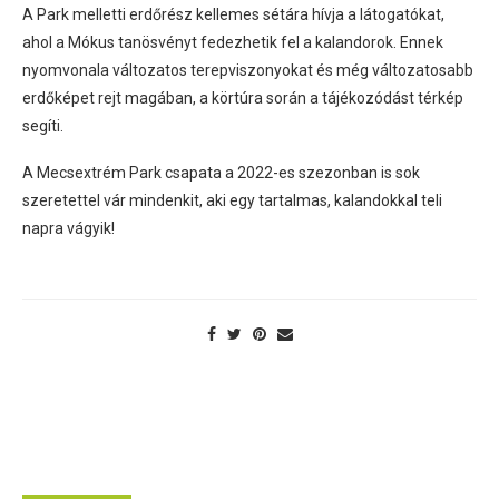
A Park melletti erdőrész kellemes sétára hívja a látogatókat,
ahol a Mókus tanösvényt fedezhetik fel a kalandorok. Ennek
nyomvonala változatos terepviszonyokat és még változatosabb
erdőképet rejt magában, a körtúra során a tájékozódást térkép
segíti.
A Mecsextrém Park csapata a 2022-es szezonban is sok
szeretettel vár mindenkit, aki egy tartalmas, kalandokkal teli
napra vágyik!