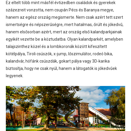
Ez eltelt több mint másfél évtizedben családok és gyerekek
százezreit vonzotta, nem csupán Pécs és Baranya megye,
hanem az egész ország megismerte. Nem csak azért tett szert
ismertségre és népszerűségre, mert hatalmas, őrült és jókedvű,
hanem elsősorban azért, mert az ország első kalandparkjainak
egyikét vezette be a köztudatba. Olyan kalandparkét, amelyben
talajszinthez közel és a lombkoronák között kifeszített
kötélpálya, Tiroli csúszók, x-jump, lőszimulátor, rodeó bika,
kalandvár, hófánk csúszdák, gokart pálya vagy 3D-karika
biztosítja, hogy ne csak nyúl, hanem a látogatók is jókedvűek
legyenek.