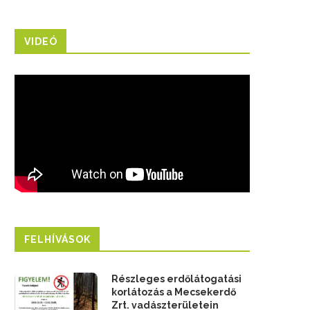
VIDEÓ
FELHÍVÁSOK
Részleges erdőlátogatási
korlátozás a Mecsekerdő
Zrt. vadászterületein