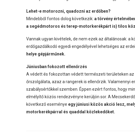
Lehet-e motorozni, quadozni az erdőben?
Mindebből fontos dolog következik:
a törvény értelmébe
a segédmotoros és terep-motorkerékpárt is) tilos köz
Vannak ugyan kivételek, de nem ezek az általánosak: a 
erdőgazdálkodó egyedi engedélyével lehetséges az erde
helye gépjárműnek.
Júniusban fokozott ellenőrzés
A védett és fokozottan védett természeti területeken az
őrszolgálata, azaz a rangerek is ellenőrzik. Valamennyi 
szabálysértőkkel szemben. Éppen ezért fontos, hogy min
elmélyítő közös rendezvényre kerüljön sor. A Mecsekerd
következő eseménye
egy júniusi közös akció lesz, me
motorkerékpárral és quaddal közlekedőket.