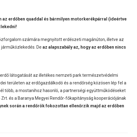
n az erdőben quaddal és bármilyen motorkerékpárral (ideértve
lekedni!
közforgalom számára megnyitott erdészeti magánúton, illetve az
i járműközlekedés. De
az alapszabály az, hogy az erdőben nincs
 erdő látogatását az illetékes nemzeti park természetvédelmi
erdei területen az erdőgazdálkodó és a rendőrség közösen lép fel a
él több, a mostanihoz hasonló, a partnerségi együttműködéseket
ő Zrt. és a Baranya Megyei Rendőr-főkapitányság kooperációjának
lynek során a rendőrök fokozottan ellenőrzik majd az erdőben