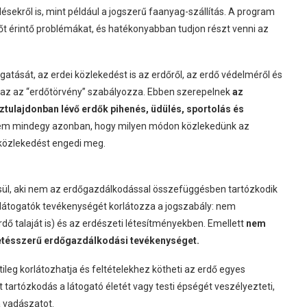
sekről is, mint például a jogszerű faanyag-szállítás. A program
őt érintő problémákat, és hatékonyabban tudjon részt venni az
gatását, az erdei közlekedést is az erdőről, az erdő védelméről és
azaz az “erdőtörvény” szabályozza. Ebben szerepelnek
az
ztulajdonban lévő erdők pihenés, üdülés, sportolás és
m mindegy azonban, hogy milyen módon közlekedünk az
 közlekedést engedi meg.
sül, aki nem az erdőgazdálkodással összefüggésben tartózkodik
átogatók tevékenységét korlátozza a jogszabály: nem
dő talaját is) és az erdészeti létesítményekben. Emellett
nem
tetésszerű erdőgazdálkodási tevékenységet.
leg korlátozhatja és feltételekhez kötheti az erdő egyes
 tartózkodás a látogató életét vagy testi épségét veszélyezteti,
 vadászatot.