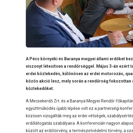
A Pécs környéki és Baranya megyei állami erdőket kez
viszonyt létesítsen a rendőrséggel. Május 3-án ezért 
erdei közlekedés, különösen az erdei motorozás, qua
közös akció lesz, mely során a rendőrség fokozottan 
közlekedőket.
A Mecsekerdő Zrt. és a Baranya Megyei Rendőr-főkapitánys
együttműködés újabb lépése volt ez a partnerségi konfe
közösen vizsgálták meg az erdei vétségek, szabálysértés
erdőlátogatás szabályaira. A konferencián nagyon alapos
között az erdőtörvény, a természetvédelmi törvény, a szab