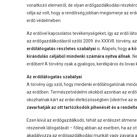
vonatkozó elemeiről, de olyan erdőgazdálkodási részkérdé
célja az volt, hogy a rendőrség jobban megismerje az erd
erdő védelmében.
Az erdővel kapcsolatos tevékenységeket, így az erdő láto
az erdőgazdálkodásról szóló 2009. évi XXXVII. törvény, 
erdőlátogatás részletes szabályai
is. Alapelv, hogy
a kö
kirándulás céljából mindenki számára nyitva állnak.
Ne
erdőben! A törvény csak a gyalogos, kerékpáros és lovas
Az erdőlátogatás szabályai
A törvény úgy szól, hogy mindenki erdőlátogatónak minő
az erdőben. Természetvédelmi okokból azonban az erdől
okozhatnak kárt az erdei életközösségben (ideértve az er
zavarhatják az ott tartózkodók pihenését és a rendel
Ezen kívül az erdőgazdálkodó, tehát az erdészet átmeneti
részeinek látogatását – főleg abban az esetben, ha az ott
akadályozza az erdőgazdálkodási munkát vagy zavarja a