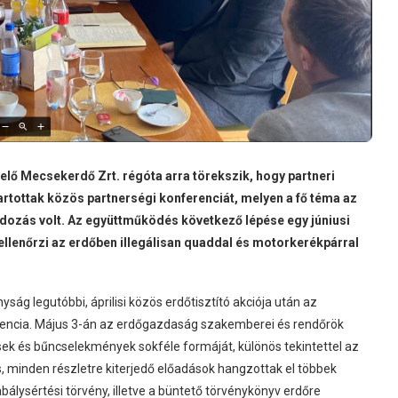
elő Mecsekerdő Zrt. régóta arra törekszik, hogy partneri
tartottak közös partnerségi konferenciát, melyen a fő téma az
dozás volt. Az együttműködés következő lépése egy júniusi
ellenőrzi az erdőben illegálisan quaddal és motorkerékpárral
ág legutóbbi, áprilisi közös erdőtisztító akciója után az
rencia. Május 3-án az erdőgazdaság szakemberei és rendőrök
ek és bűncselekmények sokféle formáját, különös tekintettel az
, minden részletre kiterjedő előadások hangzottak el többek
álysértési törvény, illetve a büntető törvénykönyv erdőre