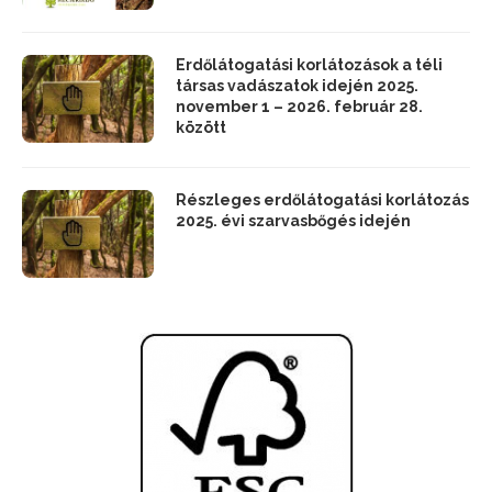
FELHÍVÁSOK
Részleges erdőlátogatási korlátozás
a Mecsekerdő Zrt. vadászterületein
Erdőlátogatási korlátozások a téli
társas vadászatok idején 2025.
november 1 – 2026. február 28.
között
Részleges erdőlátogatási korlátozás
2025. évi szarvasbőgés idején