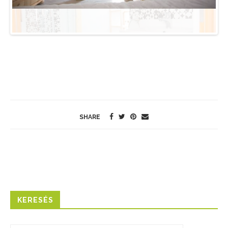
Previo
Next
us