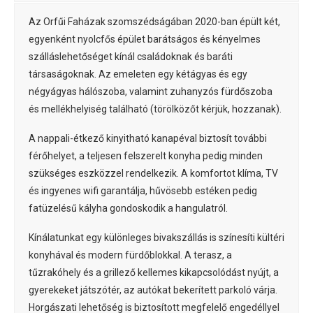
Az Orfűi Faházak szomszédságában 2020-ban épült két,
egyenként nyolcfős épület barátságos és kényelmes
szálláslehetőséget kínál családoknak és baráti
társaságoknak. Az emeleten egy kétágyas és egy
négyágyas hálószoba, valamint zuhanyzós fürdőszoba
és mellékhelyiség található (törölközőt kérjük, hozzanak).
A nappali-étkező kinyitható kanapéval biztosít további
férőhelyet, a teljesen felszerelt konyha pedig minden
szükséges eszközzel rendelkezik. A komfortot klíma, TV
és ingyenes wifi garantálja, hűvösebb estéken pedig
fatüzelésű kályha gondoskodik a hangulatról.
Kínálatunkat egy különleges bivakszállás is színesíti kültéri
konyhával és modern fürdőblokkal. A terasz, a
tűzrakóhely és a grillező kellemes kikapcsolódást nyújt, a
gyerekeket játszótér, az autókat bekerített parkoló várja.
Horgászati lehetőség is biztosított megfelelő engedéllyel