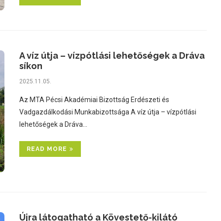
A víz útja – vízpótlási lehetőségek a Dráva
síkon
2025.11.05.
Az MTA Pécsi Akadémiai Bizottság Erdészeti és
Vadgazdálkodási Munkabizottsága A víz útja – vízpótlási
lehetőségek a Dráva…
READ MORE
Újra látogatható a Kövestető-kilátó