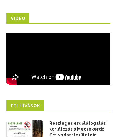
VIDEÓ
FELHÍVÁSOK
Részleges erdőlátogatási
korlátozás a Mecsekerdő
Zrt. vadászterületein