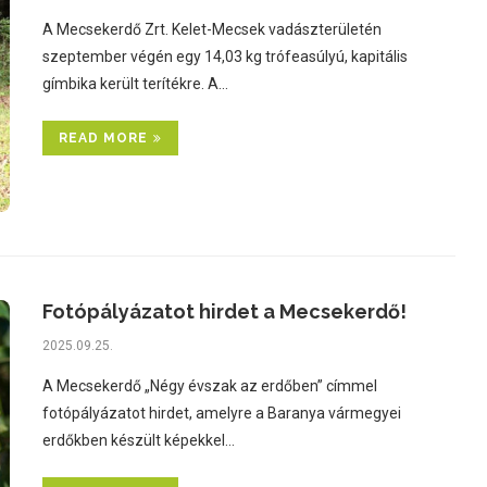
A Mecsekerdő Zrt. Kelet-Mecsek vadászterületén
szeptember végén egy 14,03 kg trófeasúlyú, kapitális
gímbika került terítékre. A…
READ MORE
Fotópályázatot hirdet a Mecsekerdő!
2025.09.25.
A Mecsekerdő „Négy évszak az erdőben” címmel
fotópályázatot hirdet, amelyre a Baranya vármegyei
erdőkben készült képekkel…