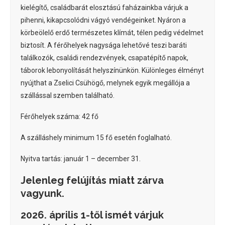
kielégítő, családbarát elosztású faházainkba várjuk a
pihenni, kikapcsolódni vágyó vendégeinket. Nyáron a
körbeölelő erdő természetes klímát, télen pedig védelmet
biztosít. A férőhelyek nagysága lehetővé teszi baráti
találkozók, családi rendezvények, csapatépítő napok,
táborok lebonyolítását helyszínünkön. Különleges élményt
nyújthat a Zselici Csühögő, melynek egyik megállója a
szállással szemben található.
Férőhelyek száma: 42 fő
A szálláshely minimum 15 fő esetén foglalható.
Nyitva tartás: január 1 – december 31.
Jelenleg felújítás miatt zárva
vagyunk.
2026. április 1-től ismét várjuk