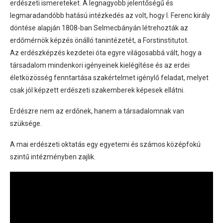
erdészeti ismereteket. A legnagyobb jelentőségű és
legmaradandóbb hatású intézkedés az volt, hogy I. Ferenc király
döntése alapján 1808-ban Selmecbányán létrehozták az
erdőmérnök képzés önálló tanintézetét, a Forstinstitutot.
Az erdészképzés kezdetei óta egyre világosabbá vált, hogy a
társadalom mindenkori igényeinek kielégítése és az erdei
életközösség fenntartása szakértelmet igénylő feladat, melyet
csak jól képzett erdészeti szakemberek képesek ellátni.
Erdészre nem az erdőnek, hanem a társadalomnak van
szüksége.
A mai erdészeti oktatás egy egyetemi és számos középfokú
szintű intézményben zajlik.