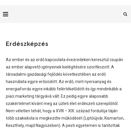
Erdészképzés
Az ember és az erdő kapcsolata évezredeken keresztül csupán
az ember alapvető igényeinek kielégítésére szorítkozott. A
társadalmi-gazdasági fejlődés következtében az erdő
használata egyre erősödött. Az erdő, mint nyersanyag és
energiaforrás egyre inkább felértékelődött és így mindinkább a
piaci marketing tárgyává vált. Ez pedig egyre alaposabb
szakértelmet kívánt meg az üzleti élet erdészeti szereplőitől.
Nem véletlen tehát, hogy a XVIII – XIX. század fordulója táján
több szakiskola is megkezdte működését (Liptóújvár, Kismarton,
Keszthely, majd Nagyszeben). A pesti egyetemen is tanítottak