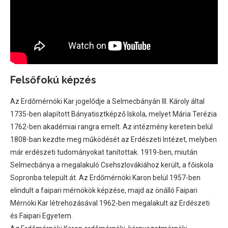
Felsőfokú képzés
Az Erdőmérnöki Kar jogelődje a Selmecbányán III. Károly által
1735-ben alapított Bányatisztképző Iskola, melyet Mária Terézia
1762-ben akadémiai rangra emelt. Az intézmény keretein belül
1808-ban kezdte meg működését az Erdészeti Intézet, melyben
már erdészeti tudományokat tanítottak. 1919-ben, miután
Selmecbánya a megalakuló Csehszlovákiához került, a főiskola
Sopronba települt át. Az Erdőmérnöki Karon belül 1957-ben
elindult a faipari mérnökök képzése, majd az önálló Faipari
Mérnöki Kar létrehozásával 1962-ben megalakult az Erdészeti
és Faipari Egyetem.