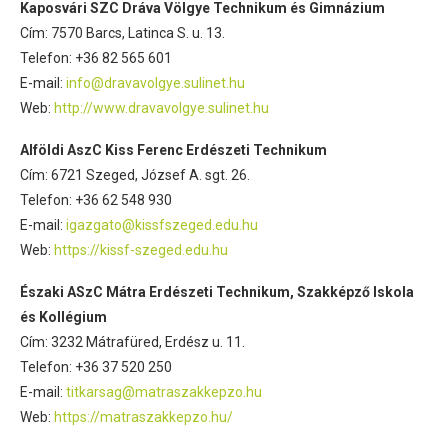
Kaposvári SZC Dráva Völgye Technikum és Gimnázium
Cím: 7570 Barcs, Latinca S. u. 13.
Telefon: +36 82 565 601
E-mail:
info@dravavolgye.sulinet.hu
Web:
http://www.dravavolgye.sulinet.hu
Alföldi AszC Kiss Ferenc Erdészeti Technikum
Cím: 6721 Szeged, József A. sgt. 26.
Telefon: +36 62 548 930
E-mail:
igazgato@kissfszeged.edu.hu
Web:
https://kissf-szeged.edu.hu
Északi ASzC Mátra Erdészeti Technikum, Szakképző Iskola
és Kollégium
Cím: 3232 Mátrafüred, Erdész u. 11.
Telefon: +36 37 520 250
E-mail:
titkarsag@matraszakkepzo.hu
Web:
https://matraszakkepzo.hu/