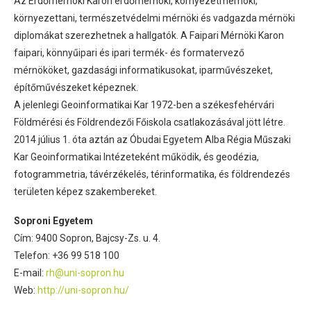
Az Erdőmérnöki Karon erdőmérnöki, környezetmérnöki,
környezettani, természetvédelmi mérnöki és vadgazda mérnöki
diplomákat szerezhetnek a hallgatók. A Faipari Mérnöki Karon
faipari, könnyűipari és ipari termék- és formatervező
mérnököket, gazdasági informatikusokat, iparművészeket,
építőművészeket képeznek.
A jelenlegi Geoinformatikai Kar 1972-ben a székesfehérvári
Földmérési és Földrendezői Főiskola csatlakozásával jött létre.
2014 július 1. óta aztán az Óbudai Egyetem Alba Régia Műszaki
Kar Geoinformatikai Intézeteként működik, és geodézia,
fotogrammetria, távérzékelés, térinformatika, és földrendezés
területen képez szakembereket.
Soproni Egyetem
Cím: 9400 Sopron, Bajcsy-Zs. u. 4.
Telefon: +36 99 518 100
E-mail:
rh@uni-sopron.hu
Web:
http://uni-sopron.hu/