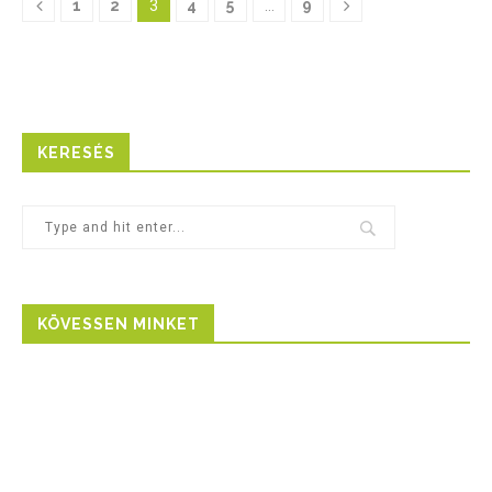
1
2
3
4
5
…
9
KERESÉS
KÖVESSEN MINKET