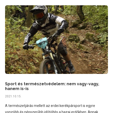
Sport és természetvédelem: nem vagy-vagy,
hanem is-is
2021.10.15.
A természetjárás mellett az erdei kerékpársport is egyre
vonzóbb és népszerűbb időtöltés a hazai erdőkben. Annak…