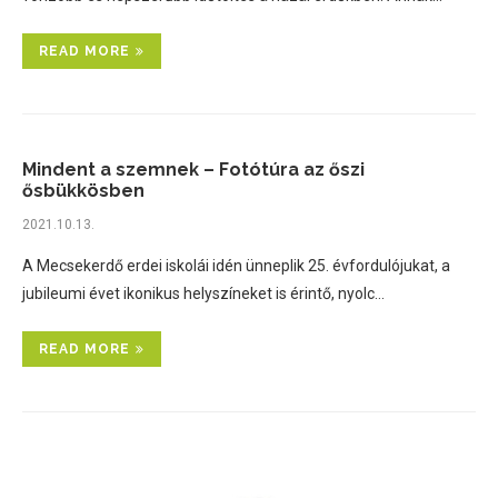
READ MORE
Mindent a szemnek – Fotótúra az őszi
ősbükkösben
2021.10.13.
A Mecsekerdő erdei iskolái idén ünneplik 25. évfordulójukat, a
jubileumi évet ikonikus helyszíneket is érintő, nyolc…
READ MORE