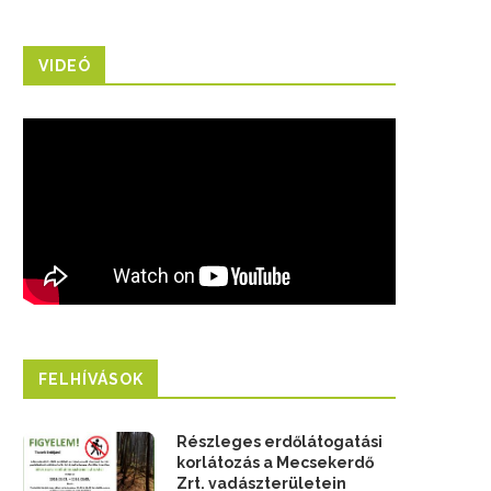
VIDEÓ
FELHÍVÁSOK
Részleges erdőlátogatási
korlátozás a Mecsekerdő
Zrt. vadászterületein