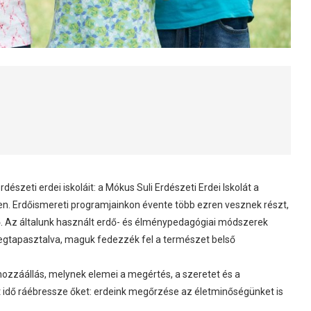
észeti erdei iskoláit: a Mókus Suli Erdészeti Erdei Iskolát a
cben. Erdőismereti programjainkon évente több ezren vesznek részt,
ő. Az általunk használt erdő- és élménypedagógiai módszerek
egtapasztalva, maguk fedezzék fel a természet belső
 hozzáállás, melynek elemei a megértés, a szeretet és a
ött idő ráébressze őket: erdeink megőrzése az életminőségünket is