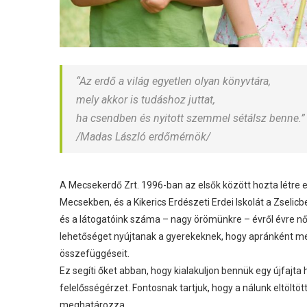
“Az erdő a világ egyetlen olyan könyvtára,
mely akkor is tudáshoz juttat,
ha csendben és nyitott szemmel sétálsz benne.”
/Madas László erdőmérnök/
A Mecsekerdő Zrt. 1996-ban az elsők között hozta létre erd
Mecsekben, és a Kikerics Erdészeti Erdei Iskolát a Zseli
és a látogatóink száma – nagy örömünkre – évről évre n
lehetőséget nyújtanak a gyerekeknek, hogy apránként m
összefüggéseit.
Ez segíti őket abban, hogy kialakuljon bennük egy újfajta
felelősségérzet. Fontosnak tartjuk, hogy a nálunk eltölt
meghatározza.