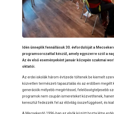
Idén ünneplik fennállásuk 30. évfordulóját a Mecsekerd
programsorozattal készül, amely egyszerre szól a 
Az év első eseményeként január közepén szakmai works
oktatói.
Az erdei iskolák három évtizede töltenek be kiemelt sze
közvetlen természeti tapasztalás és az erdőben megélt
generációk mélyebb megértéssel, felelősségteljesebb szem
programok nem csupán ismereteket közvetítenek, hanem s
keresztül fedezzék fel az élővilág összefüggéseit, és kial
A Mecsekerdő 1996-ban az elsők között hozta létre erdész