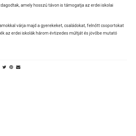
zdagodtak, amely hosszú távon is támogatja az erdei iskolai
amokkal várja majd a gyerekeket, családokat, felnőtt csoportokat
ék az erdei iskolák három évtizedes múltját és jövőbe mutató