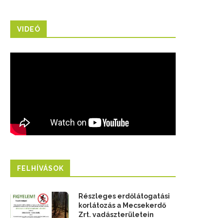
VIDEÓ
FELHÍVÁSOK
Részleges erdőlátogatási
korlátozás a Mecsekerdő
Zrt. vadászterületein