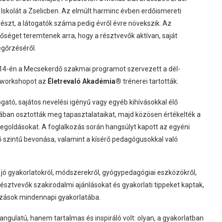
 Iskolát a Zselicben. Az elmúlt harminc évben erdőismereti
észt, a látogatók száma pedig évről évre növekszik. Az
séget teremtenek arra, hogy a résztvevők aktívan, saját
egőrzéséről.
 14-én a Mecsekerdő szakmai programot szervezett a dél-
 workshopot az
Életrevaló Akadémia®
trénerei tartották.
ató, sajátos nevelési igényű vagy egyéb kihívásokkal élő
kában osztották meg tapasztalataikat, majd közösen értékelték a
egoldásokat. A foglalkozás során hangsúlyt kapott az egyéni
ő szintű bevonása, valamint a kísérő pedagógusokkal való
jó gyakorlatokról, módszerekről, gyógypedagógiai eszközökről,
résztvevők szakirodalmi ajánlásokat és gyakorlati tippeket kaptak,
kozások mindennapi gyakorlatába.
ngulatú, hanem tartalmas és inspiráló volt: olyan, a gyakorlatban