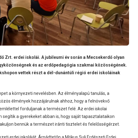
ő Zrt. erdei iskolái. A jubileumi év során a Mecsekerdő olyan
nagyközönségnek és az erdőpedagógia szakmai közösségének.
hopon vettek részt a dél-dunántúli régió erdei iskoláinak
repet a környezeti nevelésben. Az élményalapú tanulás, a
 közös élmények hozzájárulnak ahhoz, hogy a felnövekvő
lélettel forduljanak a természet felé. Az erdei iskolai
egítik a gyerekeket abban is, hogy saját tapasztalataikon
akuljon bennük a természet iránti tisztelet és felelősségérzet.
eti erdei iskoláját, Árpádtetőn a Mókus Suli Erdészeti Erdei