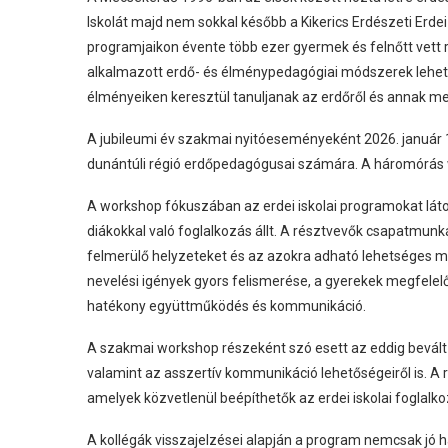
Iskolát majd nem sokkal később a Kikerics Erdészeti Erdei
programjaikon évente több ezer gyermek és felnőtt vett r
alkalmazott erdő- és élménypedagógiai módszerek lehető
élményeiken keresztül tanuljanak az erdőről és annak m
A jubileumi év szakmai nyitóeseményeként 2026. január
dunántúli régió erdőpedagógusai számára. A háromórás
A workshop fókuszában az erdei iskolai programokat látog
diákokkal való foglalkozás állt. A résztvevők csapatmun
felmerülő helyzeteket és az azokra adható lehetséges m
nevelési igények gyors felismerése, a gyerekek megfelel
hatékony együttműködés és kommunikáció.
A szakmai workshop részeként szó esett az eddig bevált 
valamint az asszertív kommunikáció lehetőségeiről is. A 
amelyek közvetlenül beépíthetők az erdei iskolai foglal
A kollégák visszajelzései alapján a program nemcsak jó ha